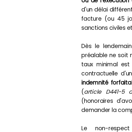
ou de l'exécution 
d'un délai différe
facture (ou 45 j
sanctions civiles e
Dès le lendemai
préalable ne soit
taux minimal est d
contractuelle d'u
indemnité forfait
(
article D441-
(honoraires d'avo
demander la compen
Le non-respec