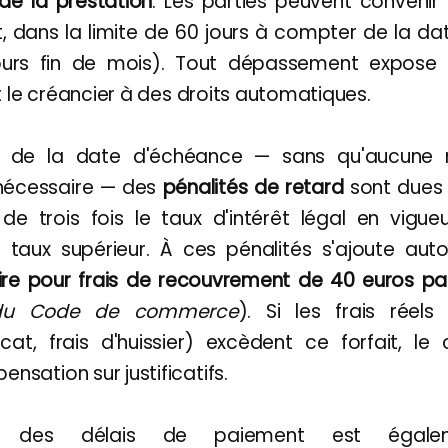
de la prestation
. Les parties peuvent convenir
nt, dans la limite de 60 jours à compter de la da
ours fin de mois). Tout dépassement expose 
t le créancier à des droits automatiques.
n de la date d'échéance — sans qu'aucune
 nécessaire — des
pénalités de retard
sont dues d
e trois fois le taux d'intérêt légal en vigueu
n taux supérieur. À ces pénalités s'ajoute a
aire pour frais de recouvrement de 40 euros p
5 du Code de commerce
). Si les frais réel
cat, frais d'huissier) excèdent ce forfait, le
sation sur justificatifs.
t des délais de paiement est égalem