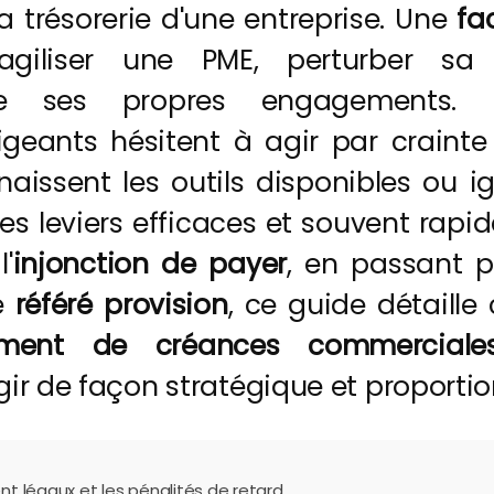
a trésorerie d'une entreprise. Une
fa
giliser une PME, perturber sa t
re ses propres engagements. P
geants hésitent à agir par craint
naissent les outils disponibles ou i
 des leviers efficaces et souvent rapid
'
injonction de payer
, en passant 
e
référé provision
, ce guide détaill
ement de créances commerciale
gir de façon stratégique et proporti
nt légaux et les pénalités de retard