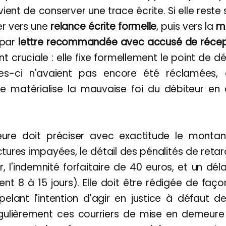
vient de conserver une trace écrite. Si elle reste s
r vers une
relance écrite formelle
, puis vers la
m
 par
lettre recommandée avec accusé de récep
t cruciale : elle fixe formellement le point de d
les-ci n'avaient pas encore été réclamées, e
elle matérialise la mauvaise foi du débiteur e
re doit préciser avec exactitude le montant 
tures impayées, le détail des pénalités de retar
r, l'indemnité forfaitaire de 40 euros, et un dél
nt 8 à 15 jours). Elle doit être rédigée de fa
pelant l'intention d'agir en justice à défaut d
égulièrement ces courriers de mise en demeure