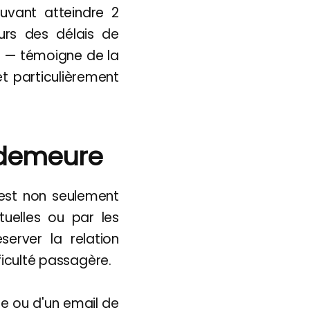
uvant atteindre 2
eurs des délais de
ve — témoigne de la
et particulièrement
n demeure
 est non seulement
uelles ou par les
server la relation
ficulté passagère.
e ou d'un email de