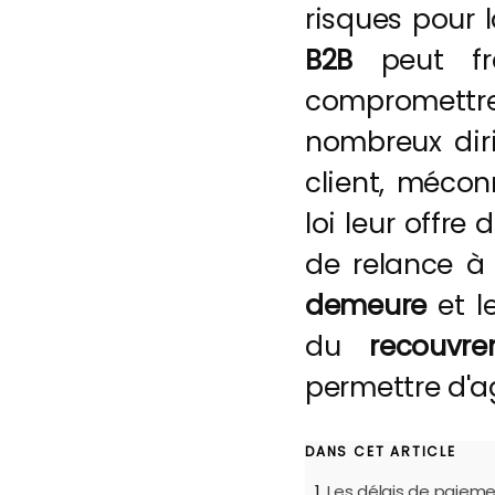
risques pour l
B2B
peut fra
compromett
nombreux diri
client, mécon
loi leur offre
de relance à l
demeure
et l
du
recouvr
permettre d'a
DANS CET ARTICLE
Les délais de paieme