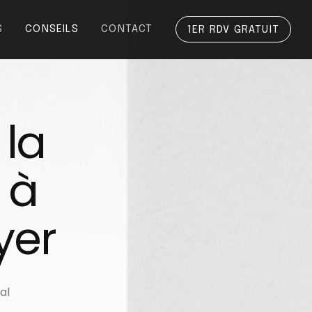
S
CONSEILS
CONTACT
1ER RDV GRATUIT
la relance amia
l
a
à
y
e
r
al