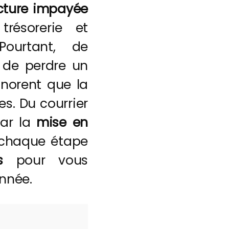
cture impayée
résorerie et
ourtant, de
e de perdre un
gnorent que la
es. Du courrier
par la
mise en
e chaque étape
s
pour vous
onnée.