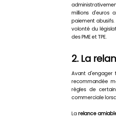
administrativeme
millions d'euros 
paiement abusifs. 
volonté du législa
des PME et TPE.
2. La rel
Avant d'engager t
recommandée mais
règles de certain
commerciale lorsqu
La
relance amiabl