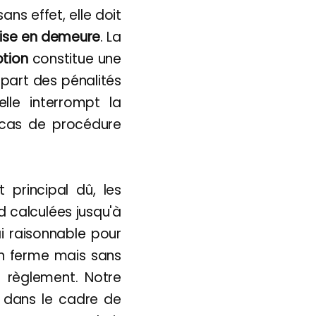
ans effet, elle doit
ise en demeure
. La
tion
constitue une
épart des pénalités
lle interrompt la
n cas de procédure
principal dû, les
d calculées jusqu'à
ai raisonnable pour
çon ferme mais sans
e règlement. Notre
 dans le cadre de